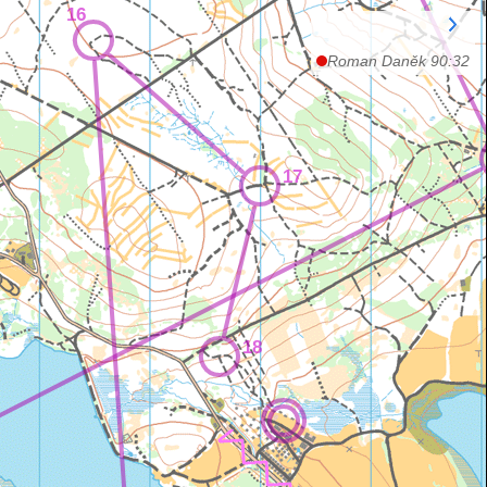
16
Roman
Daněk
90:32
17
18