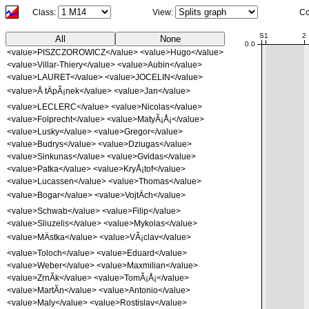
Class:
View:
Co
NaN:NaN
S
1
2
All
None
0.0
<value>PISZCZOROWICZ</value> <value>Hugo</value>
<value>Villar-Thiery</value> <value>Aubin</value>
<value>LAURET</value> <value>JOCELIN</value>
<value>Å tÄpÃ¡nek</value> <value>Jan</value>
<value>LECLERC</value> <value>Nicolas</value>
<value>Folprecht</value> <value>MatyÃ¡Å¡</value>
<value>Lusky</value> <value>Gregor</value>
<value>Budrys</value> <value>Dziugas</value>
<value>Sinkunas</value> <value>Gvidas</value>
<value>Patka</value> <value>KryÅ¡tof</value>
<value>Lucassen</value> <value>Thomas</value>
<value>Bogar</value> <value>VojtÄch</value>
<value>Schwab</value> <value>Filip</value>
<value>Sliuzelis</value> <value>Mykolas</value>
<value>MÄstka</value> <value>VÃ¡clav</value>
<value>Toloch</value> <value>Eduard</value>
<value>Weber</value> <value>Maxmilian</value>
<value>ZrnÃ­k</value> <value>TomÃ¡Å¡</value>
<value>MartÃ­n</value> <value>Antonio</value>
<value>Maly</value> <value>Rostislav</value>