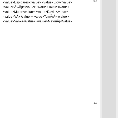
0.5
<value>Espigares</value> <value>Eloy</value>
<value>Å½Ã¡k</value> <value>Jakub</value>
<value>Meier</value> <value>David</value>
<value>VÃ­t</value> <value>TomÃ¡Å¡</value>
<value>Vanka</value> <value>MatouÅ¡</value>
1.0