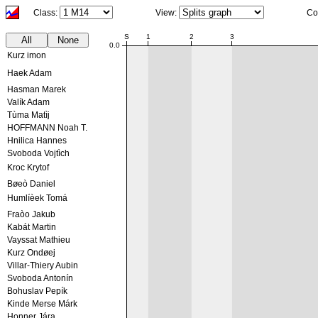
Class:
View:
Co
NaN:NaN
S
1
2
3
All
None
0.0
Kurz imon
Haek Adam
Hasman Marek
Valík Adam
Tùma Matìj
HOFFMANN Noah T.
Hnilica Hannes
Svoboda Vojtìch
Kroc Krytof
Bøeò Daniel
Humlíèek Tomá
Fraòo Jakub
Kabát Martin
Vayssat Mathieu
Kurz Ondøej
Villar-Thiery Aubin
Svoboda Antonín
Bohuslav Pepík
Kinde Merse Márk
Honner Jára