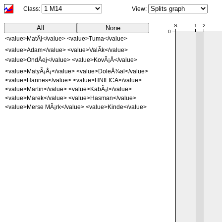
Class:
View:
NaN:NaN
S
1
2
All
None
0
<value>MatÄj</value> <value>Tuma</value>
<value>Adam</value> <value>ValÃ­k</value>
<value>OndÅej</value> <value>KovÃ¡Å</value>
<value>MatyÃ¡Å¡</value> <value>DoleÅ¾al</value>
<value>Hannes</value> <value>HNILICA</value>
<value>Martin</value> <value>KabÃ¡t</value>
<value>Marek</value> <value>Hasman</value>
<value>Merse MÃ¡rk</value> <value>Kinde</value>